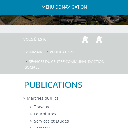
MENU DE NAVIGATION
VOUS ÊTES ICI :
SOMMAIRE
/
PUBLICATIONS
/
SÉANCES DU CENTRE COMMUNAL D’ACTION
SOCIALE
PUBLICATIONS
Marchés publics
Travaux
Fournitures
Services et Etudes