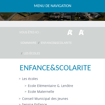
MENU DE NAVIGATION
VOUS ÊTES ICI :
SOMMAIRE
/
ENFANCE&SCOLARITE
/
LES ÉCOLES
ENFANCE&SCOLARITE
Les écoles
Ecole Elémentaire G. Lenôtre
Ecole Maternelle
Conseil Municipal des Jeunes
Service Enfance