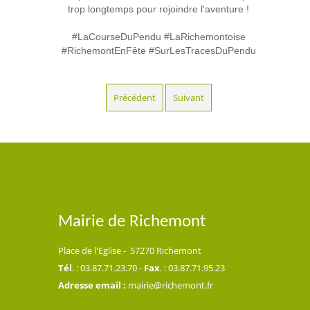
trop longtemps pour rejoindre l'aventure !
#LaCourseDuPendu #LaRichemontoise
#RichemontEnFête #SurLesTracesDuPendu
Précédent
Suivant
Mairie de Richemont
Place de l'Eglise - 57270 Richemont
Tél
. : 03.87.71.23.70 -
Fax
. : 03.87.71.95.23
Adresse email :
mairie@richemont.fr